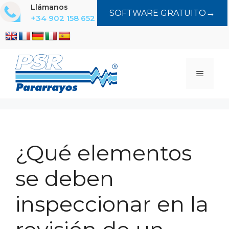
Saltar
Llámanos
→
SOFTWARE GRATUITO
al
+34 902 158 652
contenido
MENÚ
¿Qué elementos
se deben
inspeccionar en la