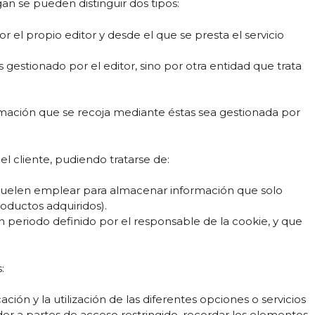
an se pueden distinguir dos tipos:
 el propio editor y desde el que se presta el servicio
gestionado por el editor, sino por otra entidad que trata
ormación que se recoja mediante éstas sea gestionada por
 cliente, pudiendo tratarse de:
 suelen emplear para almacenar información que solo
roductos adquiridos).
 periodo definido por el responsable de la cookie, y que
:
ión y la utilización de las diferentes opciones o servicios
eder a partes de acceso restringido, recordar los elementos