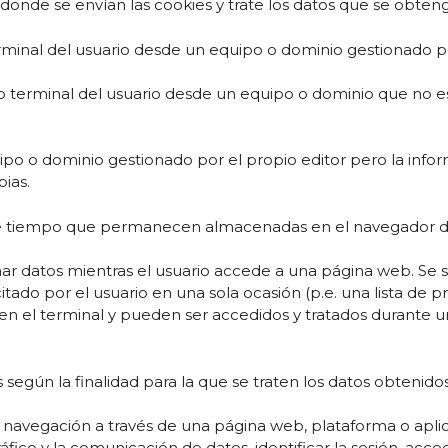
onde se envían las cookies y trate los datos que se obteng
rminal del usuario desde un equipo o dominio gestionado por
o terminal del usuario desde un equipo o dominio que no es 
uipo o dominio gestionado por el propio editor pero la inf
ias.
de tiempo que permanecen almacenadas en el navegador del
nar datos mientras el usuario accede a una página web. Se
citado por el usuario en una sola ocasión (p.e. una lista de p
n el terminal y pueden ser accedidos y tratados durante un
s según la finalidad para la que se traten los datos obtenidos
 navegación a través de una página web, plataforma o aplicac
áfico y la comunicación de datos, identificar la sesión, acc