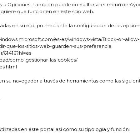
u Opciones. También puede consultarse el menú de Ayuda
quiere que funcionen en este sitio web.
aladas en su equipo mediante la configuración de las opcio
//windows.microsoft.com/es-es/windows-vista/Block-or-allow
edir-que-los-sitios-web-guarden-sus-preferencia
r/61416?hl=es
uridad/como-gestionar-las-cookies/
es.html
 su navegador a través de herramientas como las siguient
tilizadas en este portal así como su tipología y función: