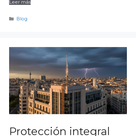
Leer más
Categorías
Blog
Protección integral