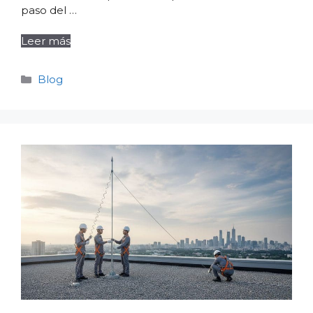
paso del …
Leer más
Categorías
Blog