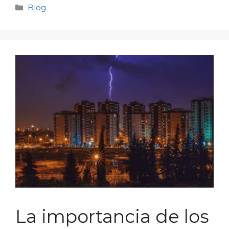
Categorías
Blog
La importancia de los