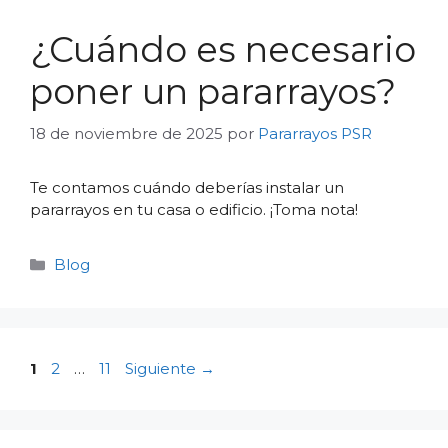
¿Cuándo es necesario
poner un pararrayos?
18 de noviembre de 2025
por
Pararrayos PSR
Te contamos cuándo deberías instalar un
pararrayos en tu casa o edificio. ¡Toma nota!
Categorías
Blog
Página
Página
Página
1
2
…
11
Siguiente
→