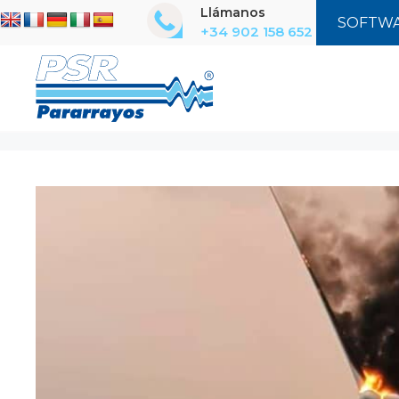
Saltar
Llámanos
SOFTWA
al
+34 902 158 652
contenido