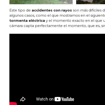
Este tipo de
accidentes con rayos
son más difíciles 
algunos casos, como el que mostramos en el siguient
tormenta eléctrica
y el momento exacto en el que 
cámara capta perfectamente el momento, que es, sin