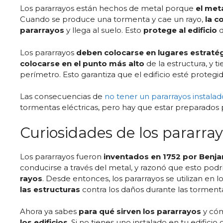
Los pararrayos están hechos de metal porque
el met
Cuando se produce una tormenta y cae un rayo,
la c
pararrayos
y llega al suelo. Esto
protege al edificio
d
Los pararrayos
deben colocarse en lugares estraté
colocarse en el punto más alto
de la estructura, y 
perímetro. Esto garantiza que el edificio esté proteg
Las consecuencias de
no tener un pararrayos instalad
tormentas eléctricas, pero hay que estar preparad
Curiosidades de los pararra
Los pararrayos fueron
inventados en 1752 por Benja
conducirse a través del metal, y razonó que esto podrí
rayos
. Desde entonces, los pararrayos se utilizan en lo
las estructuras
contra los daños durante las torment
Ahora ya sabes
para qué sirven los pararrayos
y cóm
los edificios
. Si no tienes uno instalado en tu edific