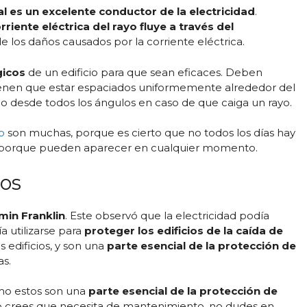
al es un excelente conductor de la electricidad
.
orriente eléctrica del rayo fluye a través del
e los daños causados por la corriente eléctrica.
gicos
de un edificio para que sean eficaces. Deben
tienen que estar espaciados uniformemente alrededor del
ido desde todos los ángulos en caso de que caiga un rayo.
o
son muchas, porque es cierto que no todos los días hay
os porque pueden aparecer en cualquier momento.
yos
min Franklin
. Este observó que la electricidad podía
a utilizarse para
proteger los edificios de la caída de
s edificios, y son una
parte esencial de la protección de
as.
o estos son una
parte esencial de la protección de
io o crees que necesita de mantenimiento, no dudes en