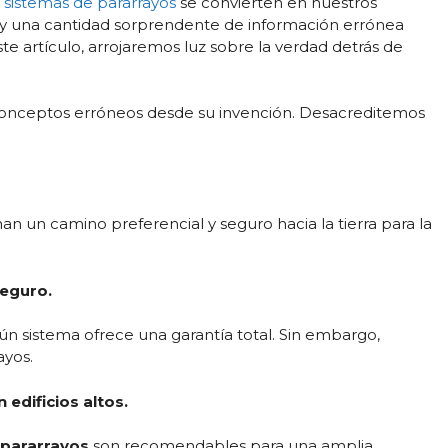
s
sistemas de pararrayos
se convierten en nuestros
hay una cantidad sorprendente de información errónea
te artículo, arrojaremos luz sobre la verdad detrás de
conceptos erróneos desde su invención. Desacreditemos
an un camino preferencial y seguro hacia la tierra para la
seguro.
ún sistema ofrece una garantía total. Sin embargo,
ayos.
 edificios altos.
pararrayos
son recomendables para una amplia