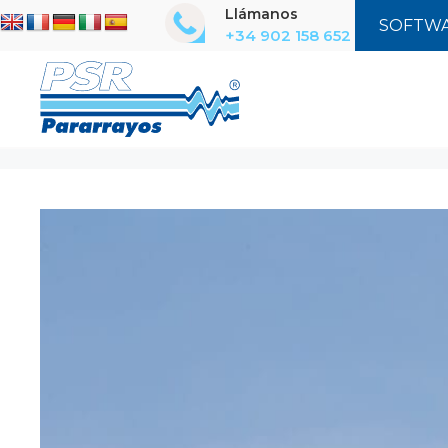
Saltar
Llámanos
SOFTWA
al
+34 902 158 652
contenido