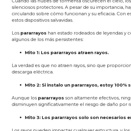
Cuando las nubes de tormenta oscurecen el cielo, lo
silenciosos protectores. A pesar de su importancia, 
circulando sobre cómo funcionan y su eficacia. Con es
estos dispositivos salvavidas.
Los
pararrayos
han estado rodeados de leyendas y 
algunos de los más persistentes:
Mito 1: Los pararrayos atraen rayos.
La verdad es que no atraen rayos, sino que proporcion
descarga eléctrica.
Mito 2: Si instalo un pararrayos, estoy 100% 
Aunque los
pararrayos
son altamente efectivos, ning
disminuyen significativamente el riesgo de daño por r
Mito 3: Los pararrayos solo son necesarios en
Los rayos pueden impactar cualquier estructura, y los