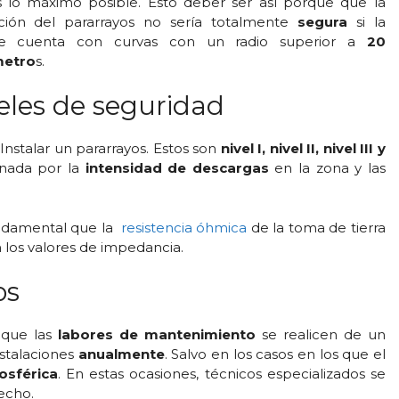
lo máximo posible. Esto deber ser así porque que la
ación del pararrayos no sería totalmente
segura
si la
te cuenta con curvas con un radio superior a
20
metro
s.
eles de seguridad
Instalar un pararrayos. Estos son
nivel I, nivel II, nivel III y
inada por la
intensidad de descargas
en la zona y las
fundamental que la
resistencia óhmica
de la toma de tierra
los valores de impedancia.
os
 que las
labores de mantenimiento
se realicen de un
nstalaciones
anualmente
. Salvo en los casos en los que el
osférica
. En estas ocasiones, técnicos especializados se
echo.