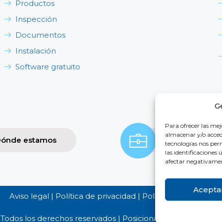
Productos
Inspección
Documentos
Instalación
Software gratuito
G
Para ofrecer las mej
almacenar y/o accede
ónde estamos
Contacta con 
tecnologías nos pe
las identificaciones 
afectar negativament
Acepta
Aviso legal
|
Política de privacidad
|
Política de cookies
 Todos los derechos reservados | Posicionamiento por Pro