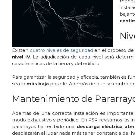
menos 
instal
bajan
centí
Niv
Existen
cuatro niveles de seguridad
en el proceso de 
nivel IV
. La adjudicación de cada nivel será determ
características de la tierra y del edificio.
Para garantizar la seguridad y eficacia, también es 
sea lo
más baja
posible. Además de que se controlen 
Mantenimiento de Pararray
Además de una correcta instalación es importante
modo exhaustivo y periódico. En PSR revisamos las i
pararrayos ha recibido una
descarga eléctrica atm
desplazarán al lugar nada más tener constancia del h