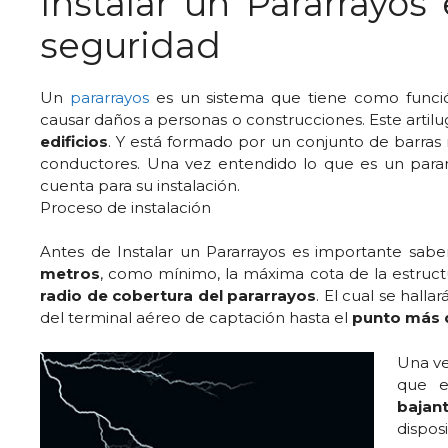
Instalar un Pararrayos
seguridad
Un
pararrayos
es un sistema que tiene como func
causar daños a personas o construcciones. Este artil
edificios
. Y está formado por un conjunto de barras 
conductores. Una vez entendido lo que es un parar
cuenta para su instalación.
Proceso de instalación
Antes de Instalar un Pararrayos es importante sab
metros
, como mínimo, la máxima cota de la estruc
radio de cobertura del pararrayos
. El cual se hall
del terminal aéreo de captación hasta el
punto más 
Una ve
que e
bajan
dispos