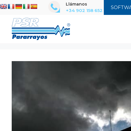
Saltar
Llámanos
SOFTWA
al
+34 902 158 652
contenido