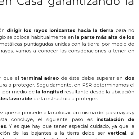
 en Casa garantizando la
ión
dirigir los rayos ionizantes hacia la tierra
para no
ugio se coloca habitualmente en
la parte más alta de los
metálicas puntiagudas unidas con la tierra por medio de
rayos, vamos a conocer las consideraciones a tener en
er que el
terminal aéreo
de éste debe superar en
dos
tura a proteger. Seguidamente, en PSR determinamos el
ará por medio de
la longitud
resultante desde la ubicación
desfavorable
de la estructura a proteger.
z que se procede a la colocación misma del pararrayos y
sta concluye, el siguiente paso es
instalación de
tes
. Y es que hay que tener especial cuidado, ya que la
ición de las bajantes a la tierra debe ser
vertical
, al