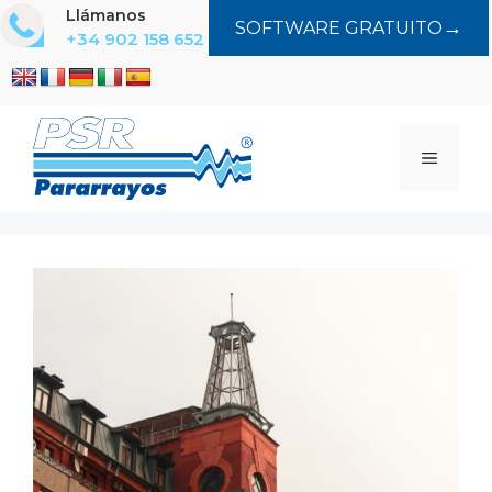
Saltar
Llámanos
→
SOFTWARE GRATUITO
al
+34 902 158 652
contenido
MENÚ