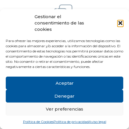
Gestionar el
consentimiento de las
cookies
Para ofrecer las mejores experiencias, utilizamos tecnologías como las
cookies para almacenar y/o acceder a la información del dispositivo. El
RESOLVEMOS TUS
consentimiento de estas tecnologías nos permitirá procesar datos como
el comportamiento de navegación o las identificaciones únicas en este
DUDAS SOBRE
sitio. No consentir o retirar el consentimiento, puede afectar
negativamente a ciertas características y funciones.
PARARRAYOS Y
Aceptar
PRECIOS
Denegar
¿Cuál es el precio de un
Ver preferencias
pararrayos?
Política de Cookies
Política de privacidad
Aviso legal