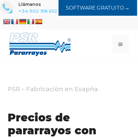
Saltar
Llámanos
→
SOFTWARE GRATUITO
al
+34 902 158 652
contenido
MENÚ
PSR – Fabricación en Esapña
Precios de
pararrayos con